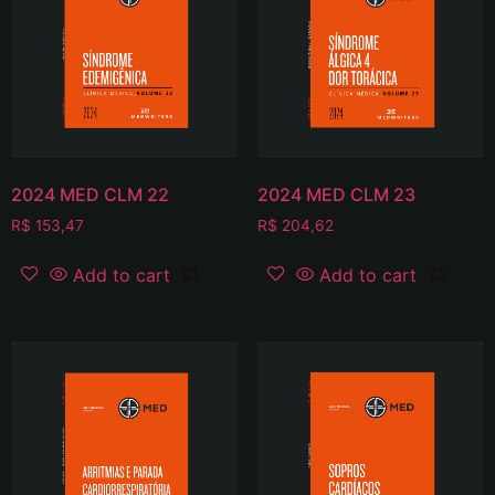
2024 MED CLM 22
2024 MED CLM 23
R$
153,47
R$
204,62
Add to cart
Add to cart